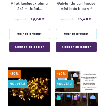
Filet lumineux blanc
Guirlande Lumineuse
2x2 m, idéal...
mini leds bleu vif
19,60 €
15,40 €
Prix
Prix
Prix
Prix
49,00 €
44,00 €
de
de
base
base
Voir le produit
Voir le produit
Ajouter au panier
Ajouter au panier
-50%
-40%
NOUVEAU
NOUVEAU