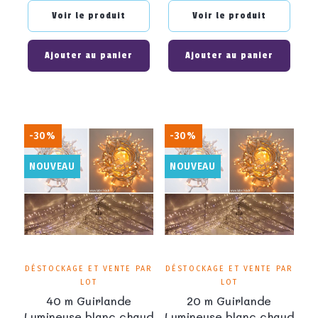
base
base
Voir le produit
Voir le produit
Ajouter au panier
Ajouter au panier
-30%
-30%
NOUVEAU
NOUVEAU
DÉSTOCKAGE ET VENTE PAR
DÉSTOCKAGE ET VENTE PAR
LOT
LOT
40 m Guirlande
20 m Guirlande
Lumineuse blanc chaud
Lumineuse blanc chaud