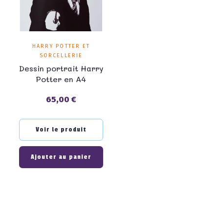
HARRY POTTER ET
SORCELLERIE
Dessin portrait Harry
Potter en A4
65,00 €
Prix
Voir le produit
Ajouter au panier