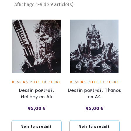
Affichage 1-9 de 9 article(s)
DESSINS PTITE-LU-HEURE
DESSINS PTITE-LU-HEURE
Dessin portrait
Dessin portrait Thanos
Hellboy en A4
en A4
95,00 €
95,00 €
Prix
Prix
Voir le produit
Voir le produit