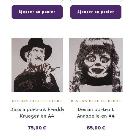
Ajouter au panier
Ajouter au panier
DESSINS PTITE-LU-HEURE
DESSINS PTITE-LU-HEURE
Dessin portrait Freddy
Dessin portrait
Krueger en A4
Annabelle en A4
75,00 €
85,00 €
Prix
Prix