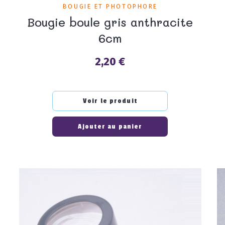
BOUGIE ET PHOTOPHORE
Bougie boule gris anthracite
6cm
2,20 €
Prix
Voir le produit
Ajouter au panier