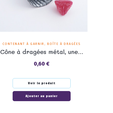
CONTENANT À GARNIR, BOÎTE À DRAGÉES
Cône à dragées métal, une...
0,60 €
Prix
Voir le produit
Ajouter au panier