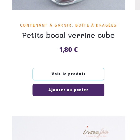
CONTENANT À GARNIR, BOÎTE À DRAGÉES
Petits bocal verrine cube
1,80 €
Prix
Voir le produit
Ajouter au panier