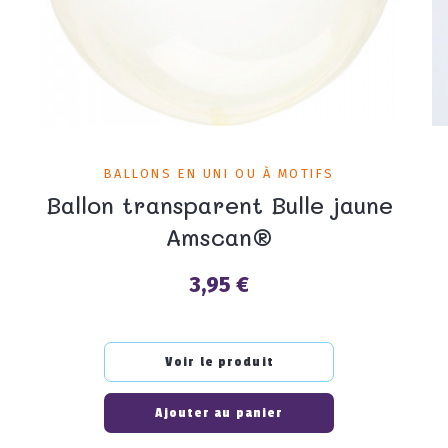
BALLONS EN UNI OU À MOTIFS
Ballon transparent Bulle jaune
Amscan®
3,95 €
Prix
Voir le produit
Ajouter au panier