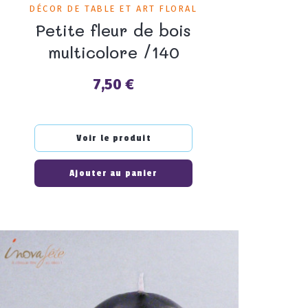
DÉCOR DE TABLE ET ART FLORAL
Petite fleur de bois
multicolore /140
7,50 €
Prix
Voir le produit
Ajouter au panier