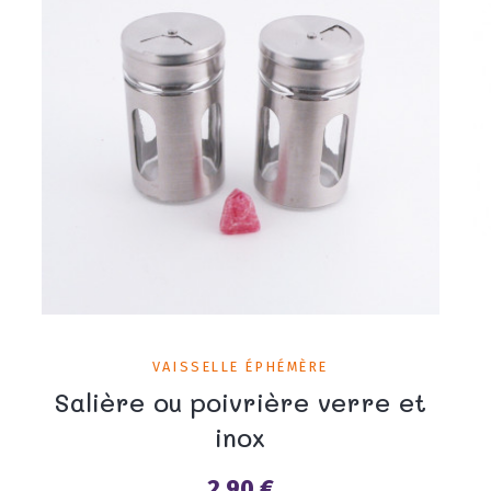
VAISSELLE ÉPHÉMÈRE
Salière ou poivrière verre et
inox
2,90 €
Prix