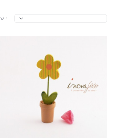
par :
t