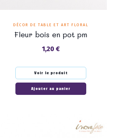
DÉCOR DE TABLE ET ART FLORAL
Fleur bois en pot pm
1,20 €
Prix
Voir le produit
Ajouter au panier