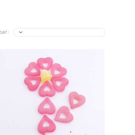
par :
t