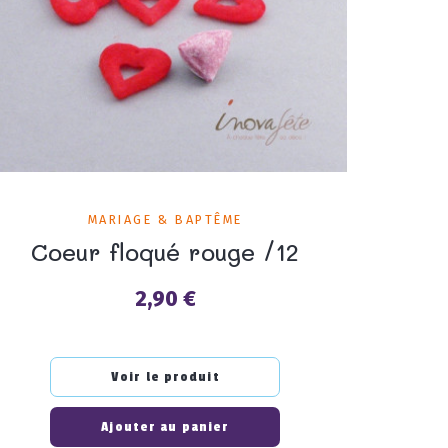
MARIAGE & BAPTÊME
Coeur floqué rouge /12
2,90 €
Prix
Voir le produit
Ajouter au panier