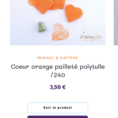
MARIAGE & BAPTÊME
Coeur orange pailleté polytulle
/240
3,50 €
Prix
Voir le produit