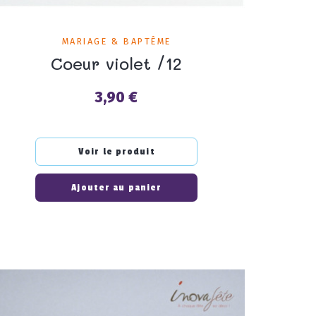
MARIAGE & BAPTÊME
Coeur violet /12
3,90 €
Prix
Voir le produit
Ajouter au panier