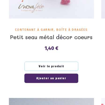
CONTENANT À GARNIR, BOÎTE À DRAGÉES
Petit seau métal décor coeurs
1,40 €
Prix
Voir le produit
Ajouter au panier