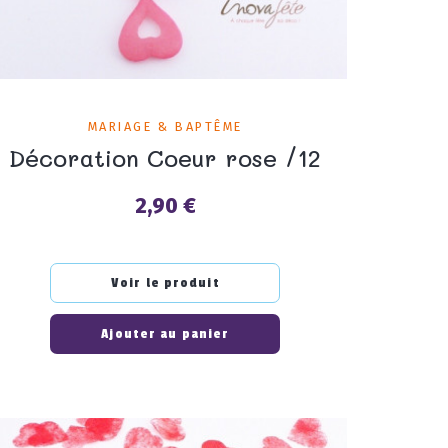
MARIAGE & BAPTÊME
Décoration Coeur rose /12
2,90 €
Prix
Voir le produit
Ajouter au panier