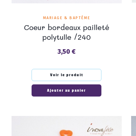
MARIAGE & BAPTÊME
Coeur bordeaux pailleté
polytulle /240
3,50 €
Prix
Voir le produit
Ajouter au panier