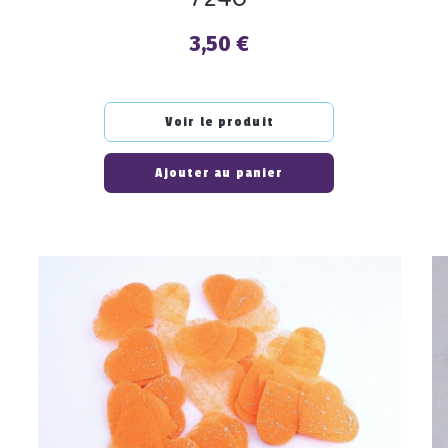
3,50 €
Prix
Voir le produit
Ajouter au panier