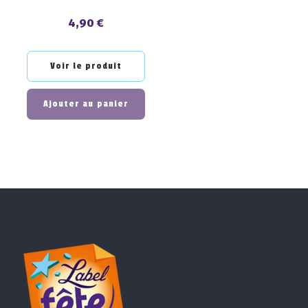
4,90 €
Prix
Voir le produit
Ajouter au panier