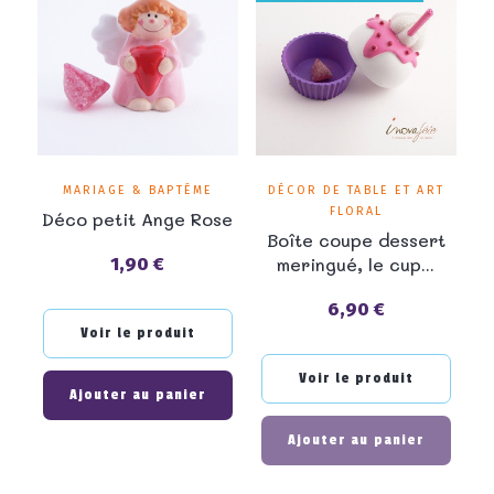
MARIAGE & BAPTÊME
DÉCOR DE TABLE ET ART
FLORAL
Déco petit Ange Rose
Boîte coupe dessert
meringué, le cup...
1,90 €
Prix
6,90 €
Prix
Voir le produit
Voir le produit
Ajouter au panier
Ajouter au panier