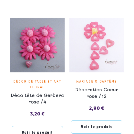
DÉCOR DE TABLE ET ART
MARIAGE & BAPTÊME
FLORAL
Décoration Coeur
Déco tête de Gerbera
rose /12
rose /4
2,90 €
Prix
3,20 €
Prix
Voir le produit
Voir le produit