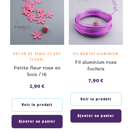
DÉCOR DE TABLE ET ART
FIL BONZAI ALUMINIUM
FLORAL
Fil aluminium rose
Petite fleur rose en
fuchsia
bois /16
7,90 €
Prix
2,90 €
Prix
Voir le produit
Voir le produit
Ajouter au panier
Ajouter au panier