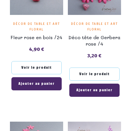
DÉCOR DE TABLE ET ART
DÉCOR DE TABLE ET ART
FLORAL
FLORAL
Fleur rose en bois /24
Déco tête de Gerbera
rose /4
4,90 €
Prix
3,20 €
Prix
Voir le produit
Voir le produit
Ajouter au panier
Ajouter au panier