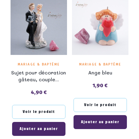
MARIAGE & BAPTÊME
MARIAGE & BAPTÊME
Sujet pour décoration
Ange bleu
gâteau, couple...
1,90 €
Prix
4,90 €
Prix
Voir le produit
Voir le produit
Ajouter au panier
Ajouter au panier