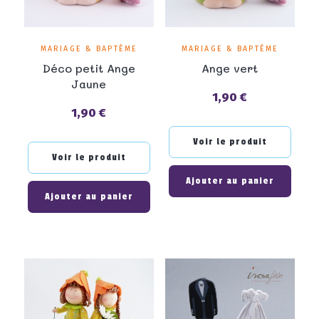
MARIAGE & BAPTÊME
MARIAGE & BAPTÊME
Déco petit Ange
Ange vert
Jaune
1,90 €
Prix
1,90 €
Prix
Voir le produit
Voir le produit
Ajouter au panier
Ajouter au panier