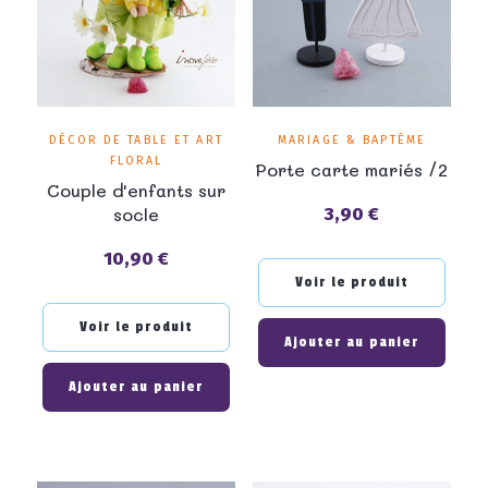
DÉCOR DE TABLE ET ART
MARIAGE & BAPTÊME
FLORAL
Porte carte mariés /2
Couple d'enfants sur
socle
3,90 €
Prix
10,90 €
Prix
Voir le produit
Voir le produit
Ajouter au panier
Ajouter au panier