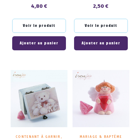
4,80 €
2,50 €
Prix
Prix
Voir le produit
Voir le produit
Ajouter au panier
Ajouter au panier
CONTENANT À GARNIR,
MARIAGE & BAPTÊME