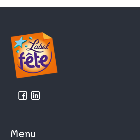
k
µ
Menu