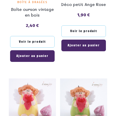
BOÎTE À DRAGÉES
Déco petit Ange Rose
Boîte ourson vintage
en bois
1,90 €
Prix
2,40 €
Prix
Voir le produit
Voir le produit
Ajouter au panier
Ajouter au panier