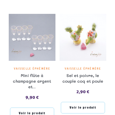
VAISSELLE ÉPHÉMÈRE
VAISSELLE ÉPHÉMÈRE
Mini flûte à
Sel et poivre, le
champagne argent
couple coq et poule
et...
2,90 €
Prix
9,90 €
Prix
Voir le produit
Voir le produit