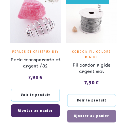
PERLES ET CRISTAUX DIY
CORDON FIL COLORÉ
RIGIDE
Perle transparente et
Fil cordon rigide
argent /32
argent mat
7,90 €
Prix
7,90 €
Prix
Voir le produit
Voir le produit
Ajouter au panier
Ajouter au panier