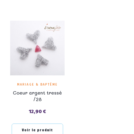
MARIAGE & BAPTÊME
Coeur argent tressé
/28
12,90 €
Prix
Voir le produit