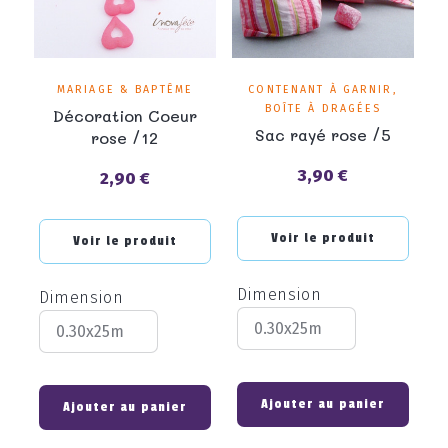
MARIAGE & BAPTÊME
CONTENANT À GARNIR,
BOÎTE À DRAGÉES
Décoration Coeur
Sac rayé rose /5
rose /12
3,90 €
2,90 €
Prix
Prix
Voir le produit
Voir le produit
Dimension
Dimension
Ajouter au panier
Ajouter au panier