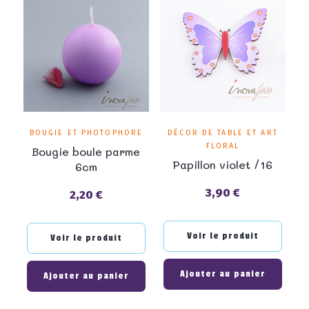
BOUGIE ET PHOTOPHORE
DÉCOR DE TABLE ET ART
FLORAL
Bougie boule parme
Papillon violet /16
6cm
3,90 €
2,20 €
Prix
Prix
Voir le produit
Voir le produit
Ajouter au panier
Ajouter au panier