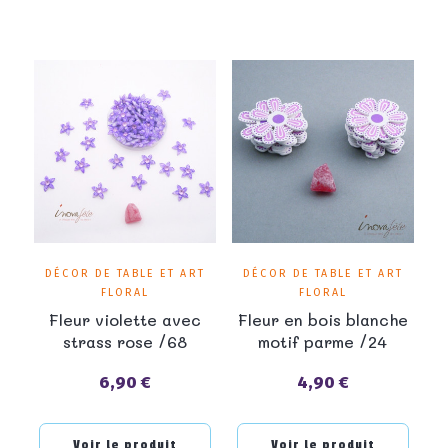
DÉCOR DE TABLE ET ART
DÉCOR DE TABLE ET ART
FLORAL
FLORAL
Fleur violette avec
Fleur en bois blanche
strass rose /68
motif parme /24
6,90 €
4,90 €
Prix
Prix
Voir le produit
Voir le produit