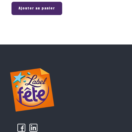
Ajouter au panier
k
µ