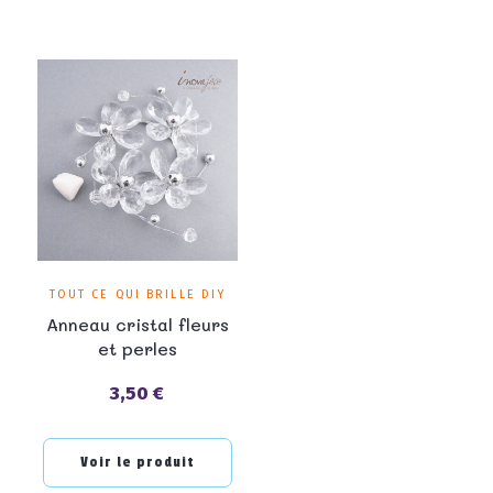
TOUT CE QUI BRILLE DIY
Anneau cristal fleurs
et perles
3,50 €
Prix
Voir le produit