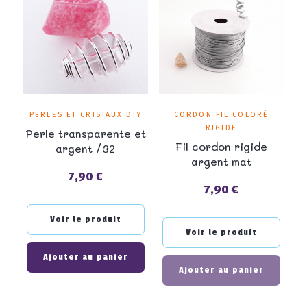
PERLES ET CRISTAUX DIY
CORDON FIL COLORÉ
RIGIDE
Perle transparente et
Fil cordon rigide
argent /32
argent mat
7,90 €
Prix
7,90 €
Prix
Voir le produit
Voir le produit
Ajouter au panier
Ajouter au panier