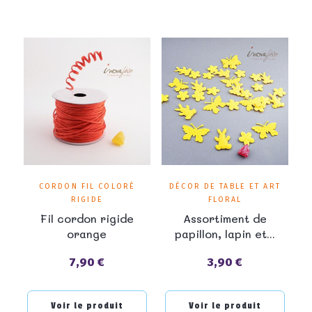
CORDON FIL COLORÉ
DÉCOR DE TABLE ET ART
RIGIDE
FLORAL
Fil cordon rigide
Assortiment de
orange
papillon, lapin et...
7,90 €
3,90 €
Prix
Prix
Voir le produit
Voir le produit