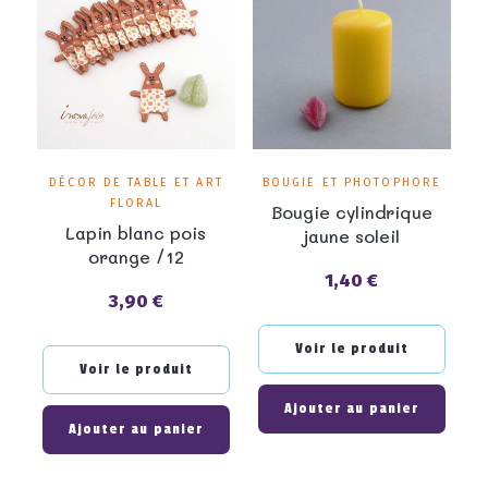
DÉCOR DE TABLE ET ART
BOUGIE ET PHOTOPHORE
FLORAL
Bougie cylindrique
Lapin blanc pois
jaune soleil
orange /12
1,40 €
Prix
3,90 €
Prix
Voir le produit
Voir le produit
Ajouter au panier
Ajouter au panier