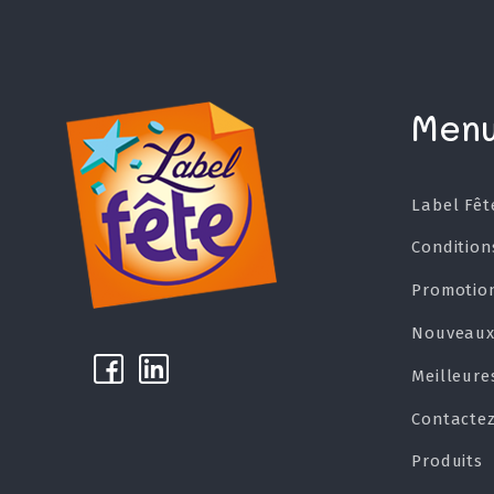
Men
Label Fêt
Condition
Promotio
Nouveaux
k
µ
Meilleure
Contacte
Produits