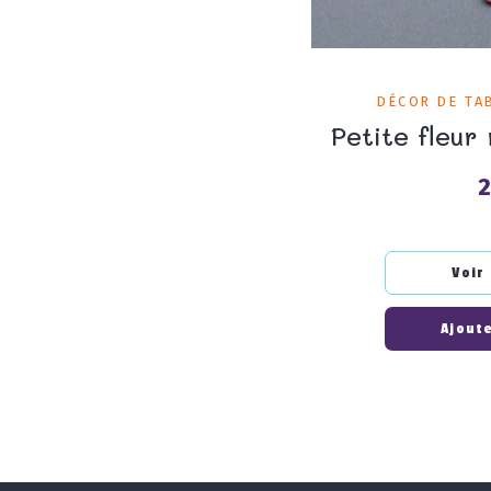
DÉCOR DE TA
Petite fleur
2
P
Voir
Ajoute