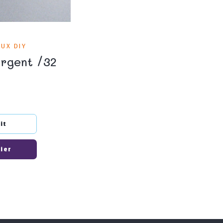
AUX DIY
argent /32
it
nier