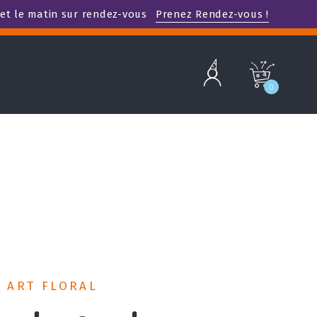
et le matin sur rendez-vous
Prenez Rendez-vous !
b
c
0
T ART FLORAL