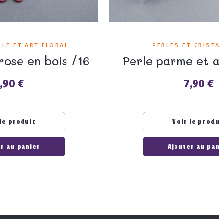
BLE ET ART FLORAL
PERLES ET CRIST
 rose en bois /16
Perle parme et 
,90 €
7,90 €
rix
Prix
 le produit
Voir le produ
r au panier
Ajouter au pa