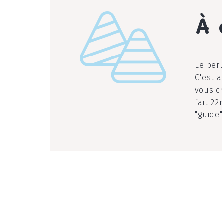
À 
l
Le ber
C'est 
vous c
fait 2
"guide"