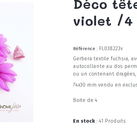
Déco têt
violet /4
FL038223v
Référence
:
Gerbera textile fuchsia, a
autocollante au dos perm
ou un contenant dragées,
74x30 mm vendu en exclusi
Boite de 4
En stock
:
41 Produits