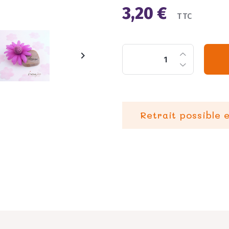
3,20 €
TTC

Retrait possible 