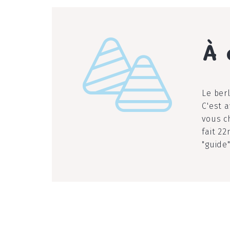
À 
l
Le ber
C'est 
vous c
fait 2
"guide"