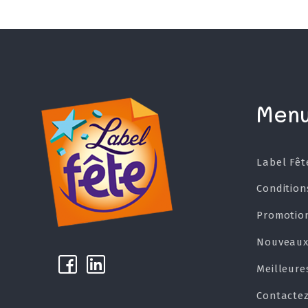
Men
Label Fêt
Condition
Promotio
Nouveaux
k
µ
Meilleure
Contacte