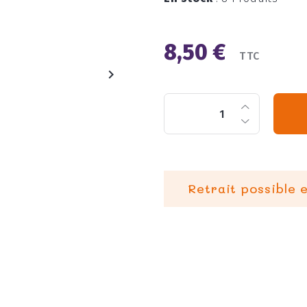
8,50 €
TTC

Retrait possible 