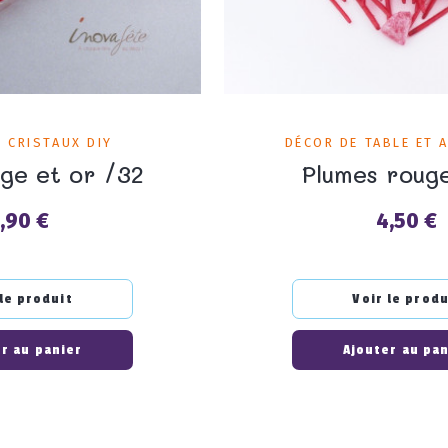
T CRISTAUX DIY
DÉCOR DE TABLE ET 
uge et or /32
Plumes roug
,90 €
4,50 €
rix
Prix
 le produit
Voir le produ
r au panier
Ajouter au pa