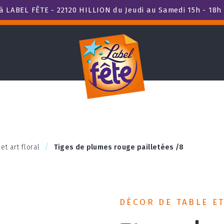
 LABEL FÊTE - 22120 HILLION du Jeudi au Samedi 15h - 18h 
et art floral
Tiges de plumes rouge pailletées /8
DÉCOR DE TABLE E