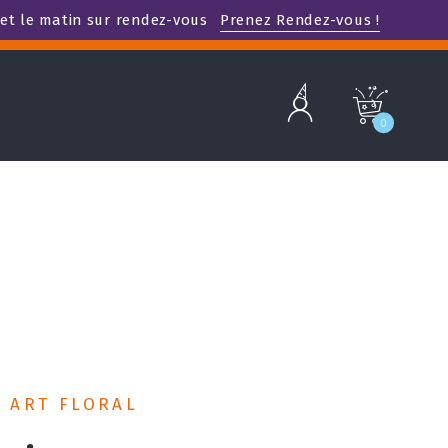
et le matin sur rendez-vous
Prenez Rendez-vous !
b
c
0
T ART FLORAL