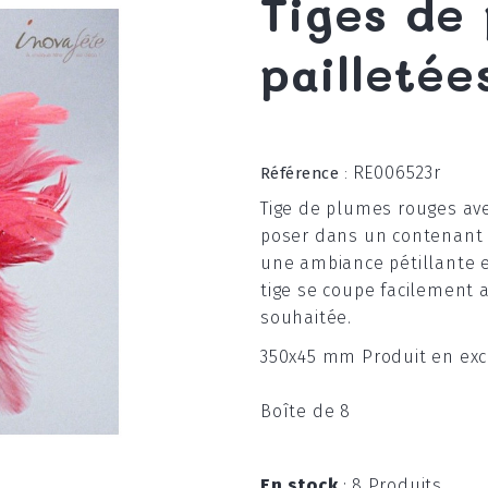
Tiges de
pailletée
RE006523r
Référence
:
Tige de plumes rouges av
poser dans un contenant 
une ambiance pétillante et
tige se coupe facilement a
souhaitée.
350x45 mm Produit en exclu
Boîte de 8
En stock
:
8 Produits