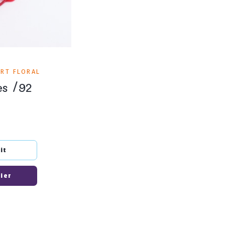
ART FLORAL
es /92
it
nier