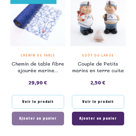
CHEMIN DE TABLE
GOÛT DU LARGE
Chemin de table fibre
Couple de Petits
ajourée marine...
marins en terre cuite
29,90 €
2,50 €
Prix
Prix
Voir le produit
Voir le produit
Ajouter au panier
Ajouter au panier