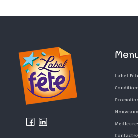
Men
Label Fêt
Condition
Promotio
Nouveaux
k
µ
Meilleure
Contacte