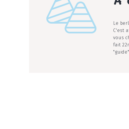
l
Le ber
C'est 
vous c
fait 2
"guide"