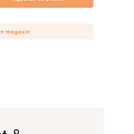
en magasin
ot ?