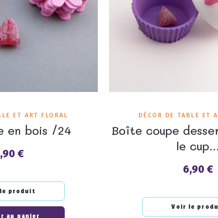
BLE ET ART FLORAL
DÉCOR DE TABLE ET 
e en bois /24
Boîte coupe desse
le cup..
,90 €
rix
6,90 €
Prix
 le produit
Voir le produ
r au panier