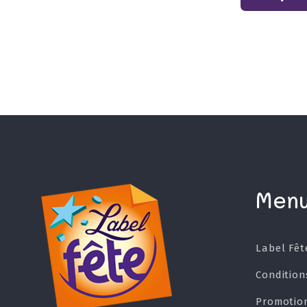
Men
Label Fêt
Condition
Promotio