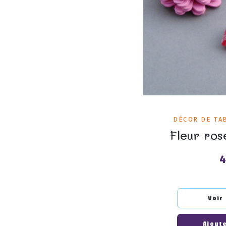
DÉCOR DE TA
Fleur ros
4
P
Voir
Ajoute