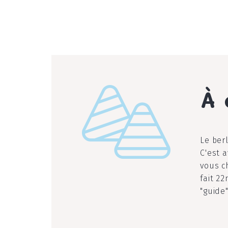
À 
l
Le ber
C'est 
vous c
fait 2
"guide"