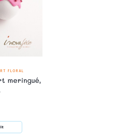
ART FLORAL
rt meringué,
.
it