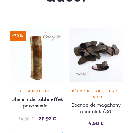
-20%
CHEMIN DE TABLE
DÉCOR DE TABLE ET ART
FLORAL
Chemin de table effet
Écorce de magahony
parchemin...
chocolat /30
27,92 €
Prix
Prix
34,90 €
4,50 €
Prix
de