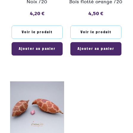
Noix /20
Bois flotté orange /20
4,20 €
4,50 €
Prix
Prix
Voir le produit
Voir le produit
Ajouter au panier
Ajouter au panier