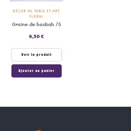
DÉCOR DE TABLE ET ART
FLORAL
Graine de baobab /5
6,50 €
Prix
Voir le produit
Ajouter au panier