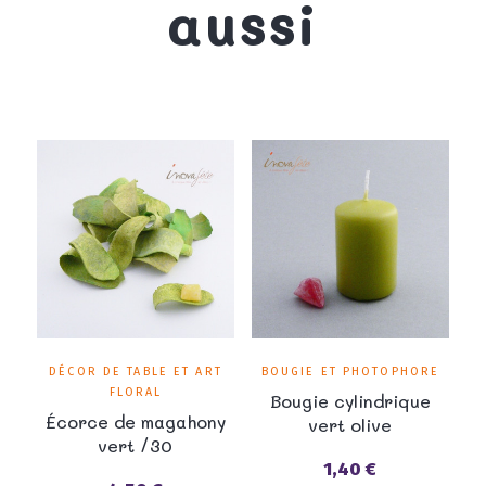
aussi
DÉCOR DE TABLE ET ART
BOUGIE ET PHOTOPHORE
FLORAL
Bougie cylindrique
Écorce de magahony
vert olive
vert /30
1,40 €
Prix