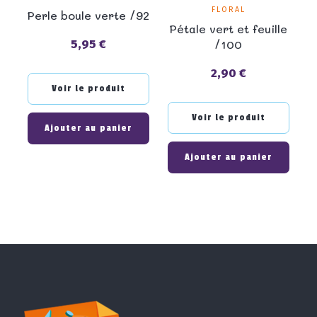
FLORAL
Perle boule verte /92
Pétale vert et feuille
/100
5,95 €
Prix
2,90 €
Prix
Voir le produit
Voir le produit
Ajouter au panier
Ajouter au panier