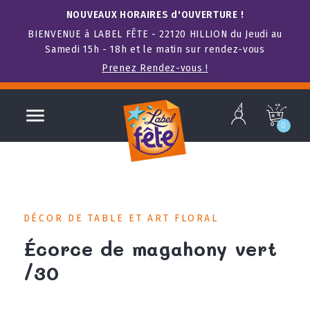
NOUVEAUX HORAIRES d'OUVERTURE !
BIENVENUE à LABEL FÊTE - 22120 HILLION du Jeudi au
Samedi 15h - 18h et le matin sur rendez-vous
Prenez Rendez-vous !
b

c
0
DÉCOR DE TABLE ET ART FLORAL
Écorce de magahony vert
/30