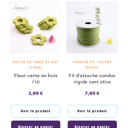
DÉCOR DE TABLE ET ART
CORDON FIL COLORÉ
FLORAL
RIGIDE
Fleur verte en bois
Fil d'attache cordon
/10
rigide vert olive
2,90 €
7,90 €
Prix
Prix
Voir le produit
Voir le produit
Ajouter au panier
Ajouter au panier