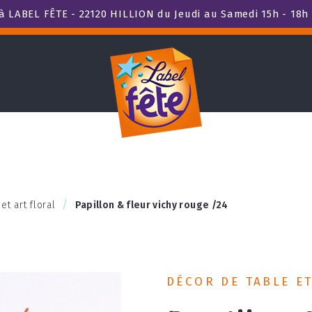
 LABEL FÊTE - 22120 HILLION du Jeudi au Samedi 15h - 18h 
et art floral
Papillon & fleur vichy rouge /24
DÉCOR DE TABLE E