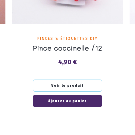
PINCES & ÉTIQUETTES DIY
Pince coccinelle /12
4,90 €
Prix
Voir le produit
Ajouter au panier