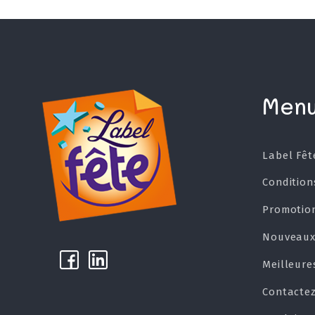
Men
Label Fêt
Condition
Promotio
Nouveaux
k
µ
Meilleure
Contacte