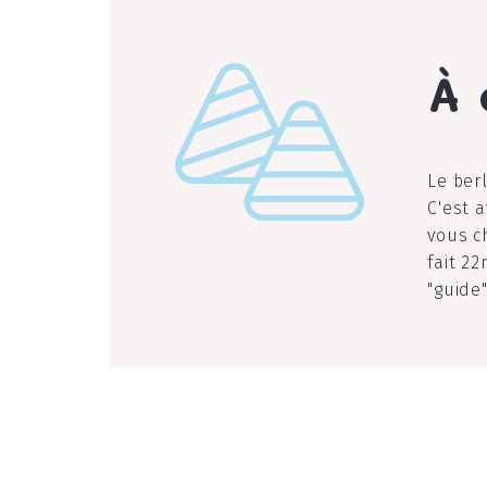
À 
l
Le ber
C'est 
vous c
fait 2
"guide"