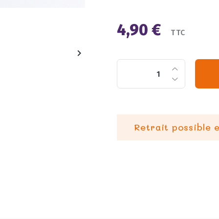
4,90 €
TTC

Retrait possible 