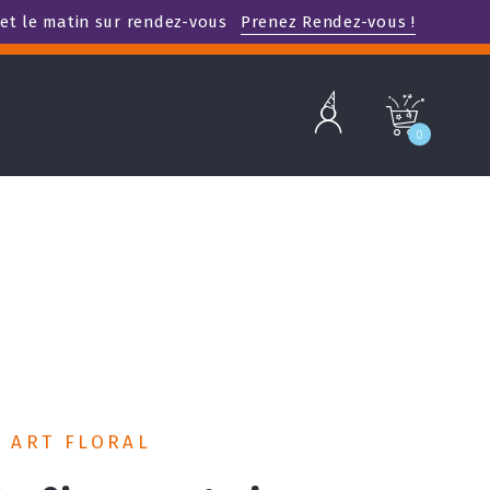
et le matin sur rendez-vous
Prenez Rendez-vous !
b
c
0
T ART FLORAL