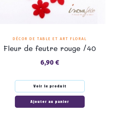
DÉCOR DE TABLE ET ART FLORAL
Fleur de feutre rouge /40
6,90 €
Prix
Voir le produit
Ajouter au panier