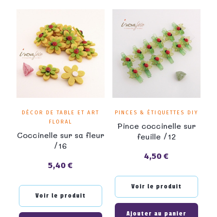
DÉCOR DE TABLE ET ART
PINCES & ÉTIQUETTES DIY
FLORAL
Pince coccinelle sur
Coccinelle sur sa fleur
feuille /12
/16
4,50 €
Prix
5,40 €
Prix
Voir le produit
Voir le produit
Ajouter au panier