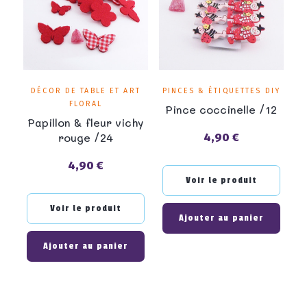
DÉCOR DE TABLE ET ART
PINCES & ÉTIQUETTES DIY
FLORAL
Pince coccinelle /12
Papillon & fleur vichy
rouge /24
4,90 €
Prix
4,90 €
Prix
Voir le produit
Voir le produit
Ajouter au panier
Ajouter au panier