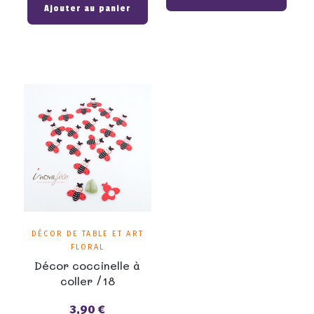
Ajouter au panier
DÉCOR DE TABLE ET ART
FLORAL
Décor coccinelle à
coller /18
3,90 €
Prix