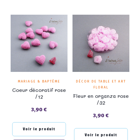
MARIAGE & BAPTÊME
DÉCOR DE TABLE ET ART
FLORAL
Coeur décoratif rose
Fleur en organza rose
/12
/32
3,90 €
Prix
3,90 €
Prix
Voir le produit
Voir le produit