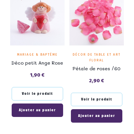
MARIAGE & BAPTÊME
DÉCOR DE TABLE ET ART
FLORAL
Déco petit Ange Rose
Pétale de roses /60
1,90 €
Prix
2,90 €
Prix
Voir le produit
Voir le produit
Ajouter au panier
Ajouter au panier