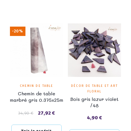
-20%
CHEMIN DE TABLE
DÉCOR DE TABLE ET ART
FLORAL
Chemin de table
Bois gris lazur violet
marbré gris 0.375x25m
/48
27,92 €
Prix
Prix
34,90 €
4,90 €
Prix
de
base