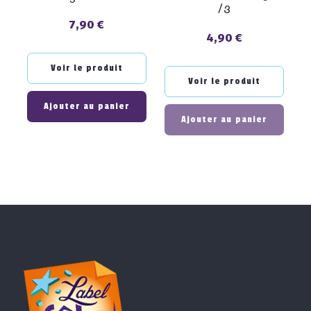
/3
7,90 €
Prix
4,90 €
Prix
Voir le produit
Voir le produit
Ajouter au panier
Ajouter au panier